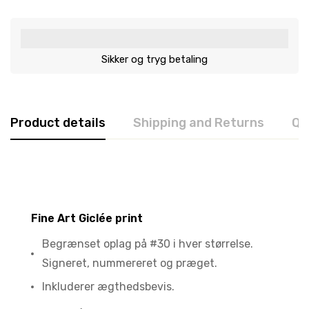
Sikker og tryg betaling
Product details
Shipping and Returns
Qu
Fine Art Giclée print
Begrænset oplag på #30 i hver størrelse.
Signeret, nummereret og præget.
Inkluderer ægthedsbevis.