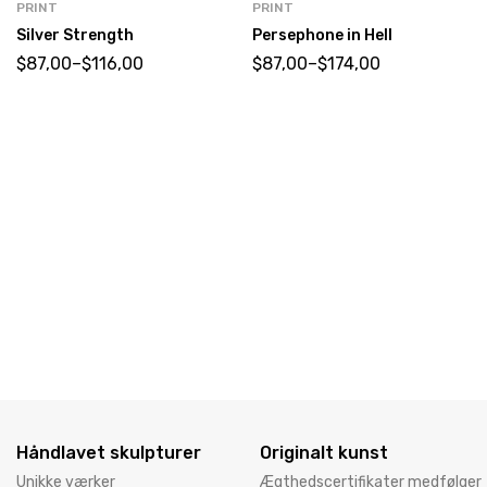
PRINT
PRINT
Silver Strength
Persephone in Hell
$
87,00
–
$
116,00
$
87,00
–
$
174,00
Håndlavet skulpturer
Originalt kunst
Unikke værker
Ægthedscertifikater medfølger