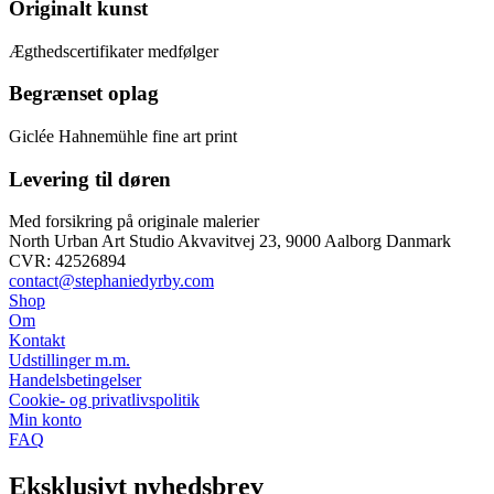
Originalt kunst
Ægthedscertifikater medfølger
Begrænset oplag
Giclée Hahnemühle fine art print
Levering til døren
Med forsikring på originale malerier
North Urban Art Studio Akvavitvej 23,
9000 Aalborg Danmark
CVR: 42526894
contact@stephaniedyrby.com
Shop
Om
Kontakt
Udstillinger m.m.
Handelsbetingelser
Cookie- og privatlivspolitik
Min konto
FAQ
Eksklusivt nyhedsbrev