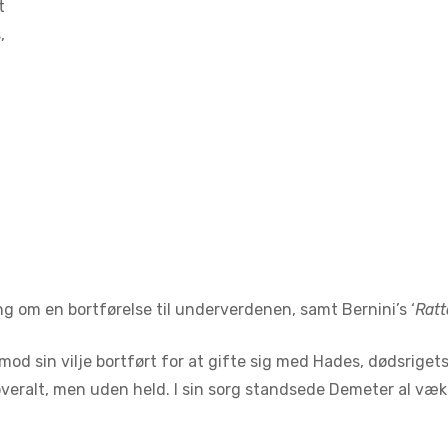
t
,
ng om en bortførelse til underverdenen, samt Bernini’s ‘
Ratt
od sin vilje bortført for at gifte sig med Hades, dødsrige
overalt, men uden held. I sin sorg standsede Demeter al væk