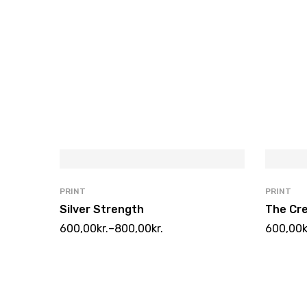
PRINT
PRINT
Silver Strength
The Cre
600,00
kr.
–
800,00
kr.
600,00
k