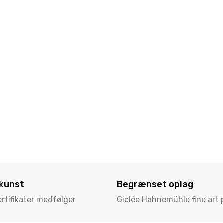
 kunst
Begrænset oplag
tifikater medfølger
Giclée Hahnemühle fine art 