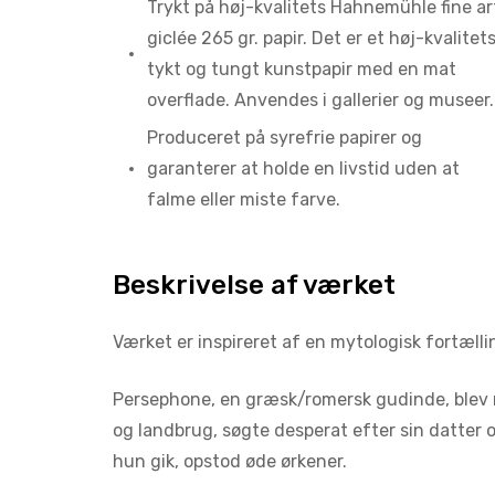
Trykt på høj-kvalitets Hahnemühle fine ar
giclée 265 gr. papir. Det er et høj-kvalitets
tykt og tungt kunstpapir med en mat
overflade. Anvendes i gallerier og museer.
Produceret på syrefrie papirer og
garanterer at holde en livstid uden at
falme eller miste farve.
Beskrivelse af værket
Værket er inspireret af en mytologisk fortælli
Persephone, en græsk/romersk gudinde, blev m
og landbrug, søgte desperat efter sin datter 
hun gik, opstod øde ørkener.