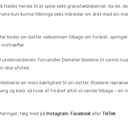
ik Hades hende til at spise seks granatæblekerner, da de, d
sephone kun kunne tilbringe seks måneder om året med sin m
ter byder sin datter velkommen tilbage om foråret, springer
n indtræffer.
il underverdenen, forvandler Demeter bladene til varme nu
n skal afsted.
liserer en mors kærlighed til sin datter. Bladene repræse
r lang og kold, så husk at foråret altid vil vende tilbage – en
ateringer, følg med på
Instagram
,
Facebook
eller
TikTok
.