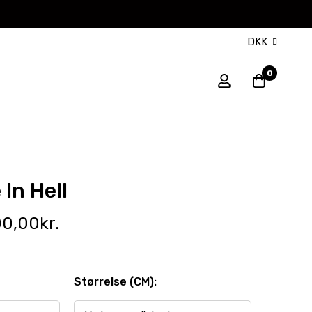
DKK
0
In Hell
00,00
kr.
Størrelse (CM):