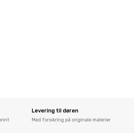
PRINT
Medus
600,00
Levering til døren
print
Med forsikring på originale malerier