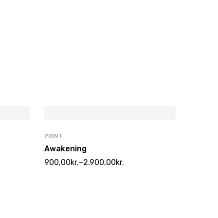
PRINT
Awakening
900,00
kr.
–
2.900,00
kr.