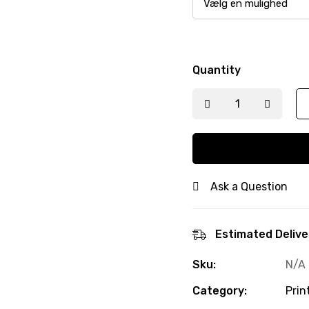
Quantity
Ask a Question
Estimated Delive
Sku:
N/A
Category:
Prin