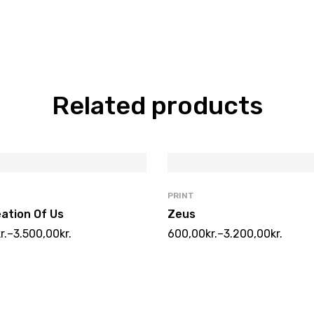
Related products
PRINT
ation Of Us
Zeus
r.
–
3.500,00
kr.
600,00
kr.
–
3.200,00
kr.