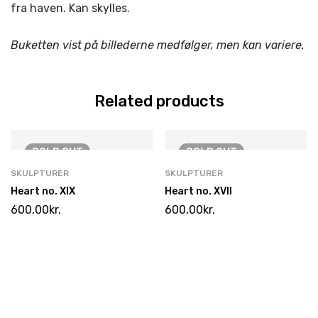
fra haven. Kan skylles.
Buketten vist på billederne medfølger, men kan variere.
Related products
SOLD
OUT
SOLD
OUT
SKULPTURER
SKULPTURER
Heart no. XIX
Heart no. XVII
600,00
kr.
600,00
kr.