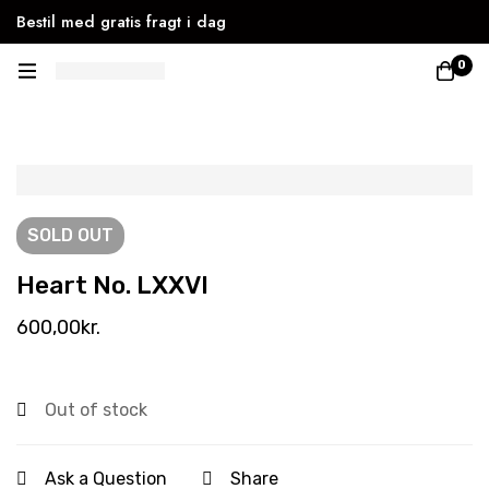
Bestil med gratis fragt i dag
0
SOLD
OUT
Heart No. LXXVI
600,00
kr.
Out of stock
Ask a Question
Share