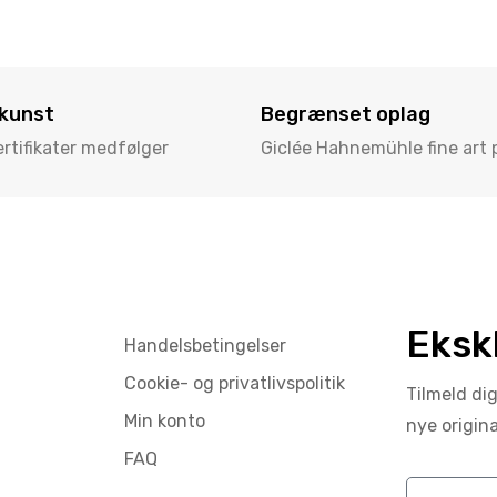
 kunst
Begrænset oplag
tifikater medfølger
Giclée Hahnemühle fine art 
Eksk
Handelsbetingelser
Cookie- og privatlivspolitik
Tilmeld di
Min konto
nye origin
FAQ