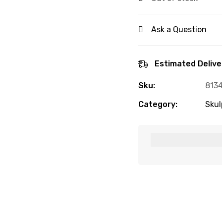
Ask a Question
Estimated Delive
Sku:
813
Category:
Skul