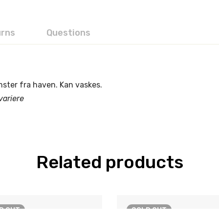
urns
Questions
omster fra haven. Kan vaskes.
variere
Related products
LD
OUT
SOLD
OUT