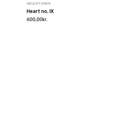
SKULPTURER
Heart no. IX
600,00
kr.
SKULPT
Heart n
800,00