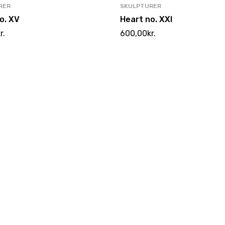
RER
SKULPTURER
o. XV
Heart no. XXI
r.
600,00
kr.