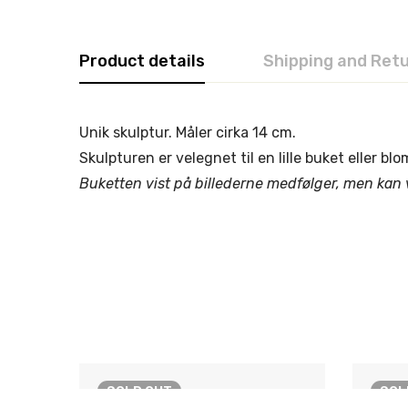
Product details
Shipping and Ret
Unik skulptur. Måler cirka 14 cm.
Skulpturen er velegnet til en lille buket eller bl
Buketten vist på billederne medfølger, men kan 
SOLD
OUT
SO