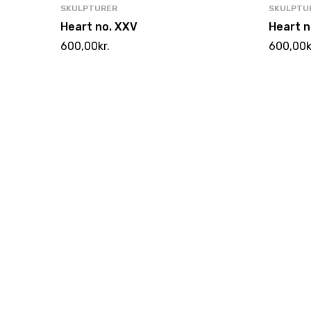
SKULPTURER
SKULPTU
Heart no. XXV
Heart n
600,00
kr.
600,00
k