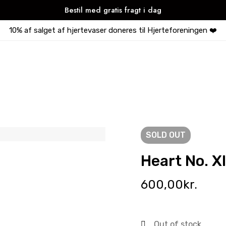
Bestil med gratis fragt i dag
10% af salget af hjertevaser doneres til Hjerteforeningen ❤️
SOLD
OUT
Heart No. X
600,00
kr.
Out of stock