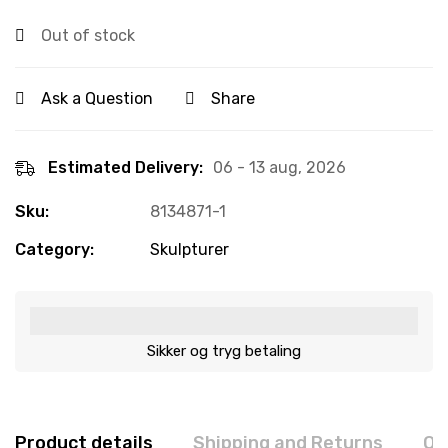
Out of stock
Ask a Question
Share
Estimated Delivery:
06 - 13 aug, 2026
Sku:
8134871-1
Category:
Skulpturer
Sikker og tryg betaling
Product details
Shipping and Returns
Qu