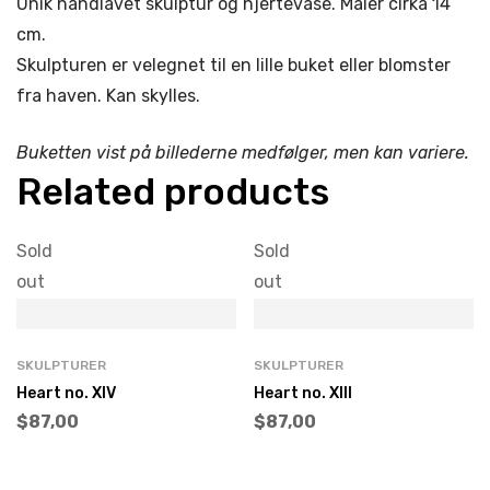
Unik håndlavet skulptur og hjertevase.
Måler cirka 14
cm.
Skulpturen er velegnet til en lille buket eller blomster
fra haven. Kan skylles.
Buketten vist på billederne medfølger, men kan variere.
Related products
Sold
Sold
out
out
SKULPTURER
SKULPTURER
Heart no. XIV
Heart no. XIII
$
87,00
$
87,00