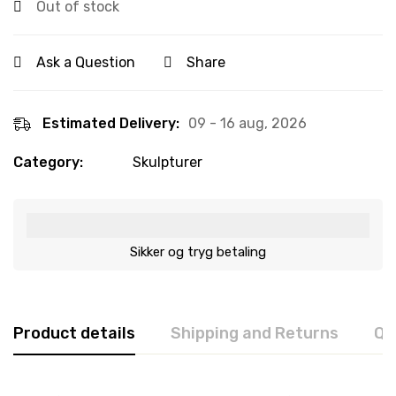
Out of stock
Ask a Question
Share
Estimated Delivery:
09 - 16 aug, 2026
Category:
Skulpturer
Sikker og tryg betaling
Product details
Shipping and Returns
Qu