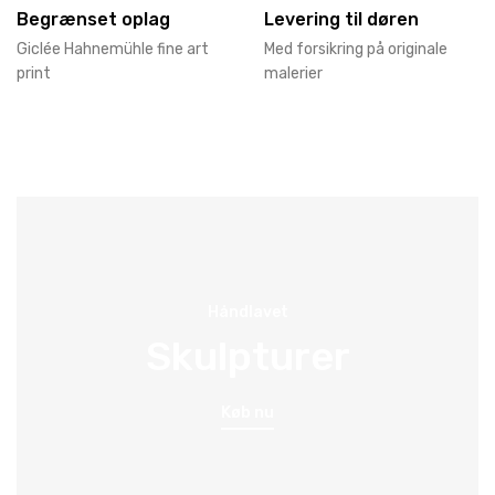
Begrænset oplag
Levering til døren
Giclée Hahnemühle fine art
Med forsikring på originale
print
malerier
Håndlavet
Skulpturer
Køb nu